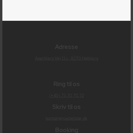
Adresse
Axel Kiers Vej 13 c, 8270 Højbjerg
Ring til os
(+45) 73 70 70 72
Skriv til os
kontakt@padelstar.dk
Booking