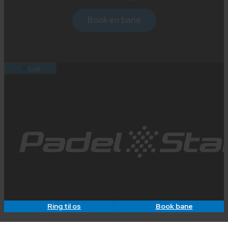
Book en bane
Luk
Ring til os
Book bane