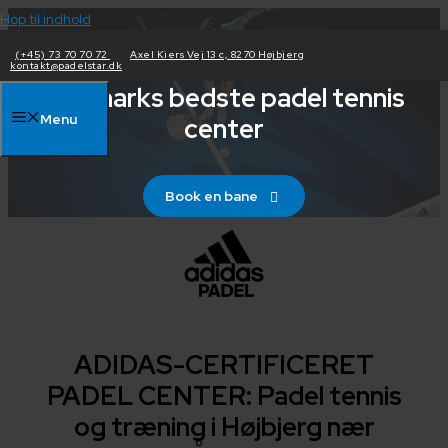
Hop til indhold
PADEL STAR
(+45) 73 70 70 72
Axel Kiers Vej 13 c, 8270 Højbjerg
kontakt@padelstar.dk
Danmarks bedste padel tennis
Menu
center
Book en bane
ADIDAS-CERTIFICERET
PADEL CENTER: Padel tennis
og træning i Højbjerg nær