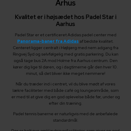
Århus
Kvalitet er i højsædet hos Padel Star i
Aarhus
Padel Star er et certificeret Adidas padel center med
Panorama-baner fra Adidas
af bedste kvalitet.
Centeret ligger centralt i Højbjerg med nem adgang fra
Ringvej Syd og selvfølgelig med gratis parkering. Du kan
også tage bus 2A mod Holme fra Aarhus centrum. Den
kører dig lige til døren, og i dagtimerne går den hver 10.
minut, så det bliver ikke meget nemmere!
Når du træder ind i centret, vil du blive mødt af vores
lækre faciliteter med både café og loungeområde, som
er med til at give dig en god oplevelse både før, under og
efter din træning.
Padel tennis banerne er naturligvis med de anbefalede
standardmål.
Der er helt nye omklædningsfaciliteter, som giver en god